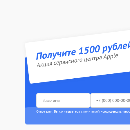
Получите 1500 рубле
Акция сервисного центра Apple
Отправляя, Вы соглашаетесь с
политикой конфиденциально