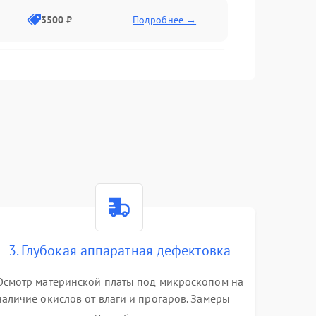
3500 ₽
Подробнее →
2500 ₽
Подробнее →
2000 ₽
Подробнее →
2500 ₽
Подробнее →
3. Глубокая аппаратная дефектовка
3000 ₽
Подробнее →
Осмотр материнской платы под микроскопом на
наличие окислов от влаги и прогаров. Замеры
2000 ₽
Подробнее →
сопротивлений и дежурных напряжений.