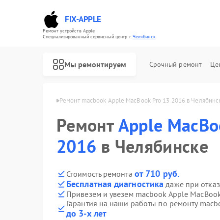
FIX-APPLE
Ремонт устройств Apple
Специализированный cервисный центр г.
Челябинск
Мы ремонтируем
Срочный ремонт
Це
Apple в Челябинске
Ремонт macbook Apple MacBook Pro 13 2016 в Челябинс
Ремонт
Apple MacBo
2016
в Челябинске
от 710 руб.
Стоимость ремонта
Бесплатная диагностика
даже при отказ
Привезем и увезем macbook Apple MacBook
Гарантия на наши работы по ремонту macb
до 3-х лет